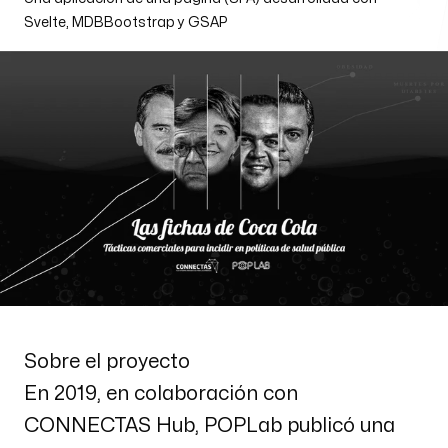
Svelte, MDBBootstrap y GSAP
Email
coordinacion@contextojuarez.studio
Siguenos en nuestras redes
Sobre el proyecto
En 2019, en colaboración con
CONNECTAS Hub, POPLab publicó una