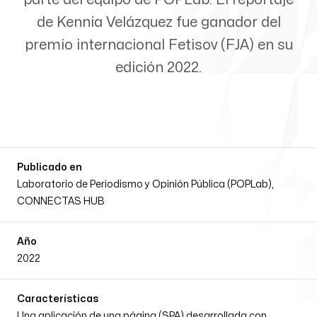
de Kennia Velázquez fue ganador del
Portafolio
premio internacional Fetisov (FJA) en su
Editorial
edición 2022.
Portafolio del equipo de
Publicado en
Diseño y Desarrollo
Laboratorio de Periodismo y Opinión Pública (POPLab),
CONNECTAS HUB
Web
Año
2022
Características
Contacto Directo
Una aplicación de una página (SPA) desarrollada con