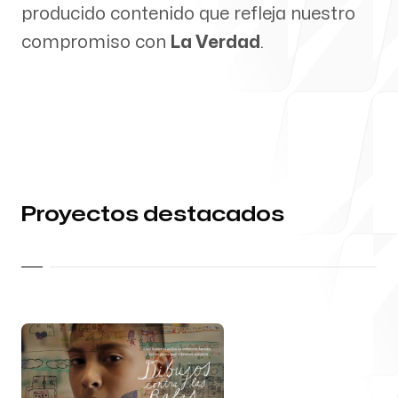
producido contenido que refleja nuestro
Portafolio
compromiso con
La Verdad
.
Editorial
Portafolio del equipo de
Proyectos destacados
Diseño y Desarrollo
Web
Contacto Directo