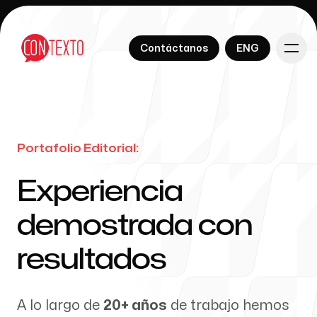
English
Contáctanos
ENG
English
Contáctanos
ENG
Portafolio Editorial:
Nuestros servicios
-
Experiencia
demostrada con
Sobre Nosotros
resultados
A lo largo de
20+ años
de trabajo hemos